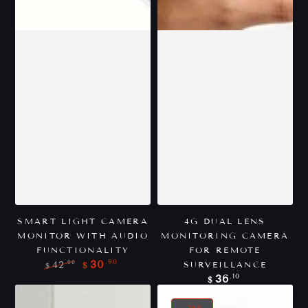
SMART LIGHT CAMERA
4G DUAL LENS
MONITOR WITH AUDIO
MONITORING CAMERA
FUNCTIONALITY
FOR REMOTE
.90
30
.00
SURVEILLANCE
42
$
$
Precio
Precio
Precio
.10
36
$
regular
de
regular
venta