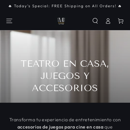
IR AL
🔥 Today’s Special: FREE Shipping on All Orders! 🔥
CONTENIDO
Iniciar
Carrito
sesión
COLECCIÓN:
TEATRO EN CASA,
JUEGOS Y
ACCESORIOS
Transforma tu experiencia de entretenimiento con
accesorios de juegos para cine en casa
que