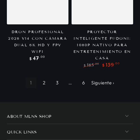
DRON PROFESIONAL
PROYECTOR
2026 V14 CON CÁMARA
INTELIGENTE FUDONI:
DUAL 6K HD Y FPV
1080P NATIVO PARA
WIFI
ENTRETENIMIENTO EN
Precio
.00
47
CASA
$
regular
.00
159
.00
185
$
$
Precio
Precio
regular
de
venta
1
2
3
…
6
Siguiente ›
ABOUT MLNS SHOP
QUICK LINKS