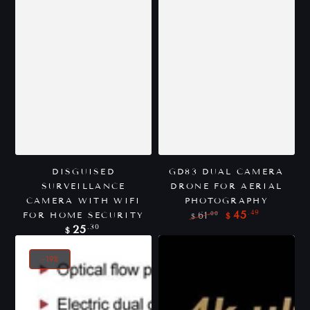
DISGUISED
GD83 DUAL CAMERA
SURVEILLANCE
DRONE FOR AERIAL
CAMERA WITH WIFI
PHOTOGRAPHY
.49
45
.00
FOR HOME SECURITY
61
$
$
Precio
Precio
Precio
.30
25
$
regular
de
regular
venta
–19%