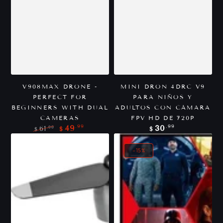
V908MAX DRONE -
MINI DRON 4DRC V9
PERFECT FOR
PARA NIÑOS Y
BEGINNERS WITH DUAL
ADULTOS CON CÁMARA
CAMERAS
FPV HD DE 720P
Precio
.99
.99
49
30
.00
61
$
$
$
regular
Precio
Precio
regular
de
venta
–15%